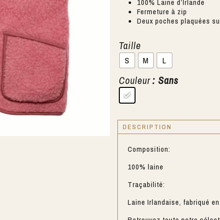
100% Laine d’Irlande
Fermeture à zip
Deux poches plaquées sur
Taille
S
M
L
Couleur
: Sans
DESCRIPTION
Composition:
100% laine
Traçabilité:
Laine Irlandaise, fabriqué e
Retrouvez toute notre sélec