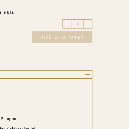
 le bas
AJOUTER AU PANIER
n Pologne
tion Coldbreaker
ici