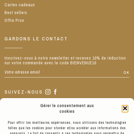
Cartes cadeaux
Best sellers
Offre Pros
GARDONS LE CONTACT
Inscrivez-vous à notre newsletter et recevez 10% de réduction
sur votre commande avec le code BIENVENUE10
SUIVEZ-NOUS
Gérer le consentement aux
NOTRE BOUTIQUE
cookies
Pour offrir les meilleures expériences, nous utilisons des technologies
telles que les cookies pour stocker et/ou accéder aux informations des
La boutique est située au 3 de notre jolie Place Sathonay, Lyon
appareils. Le fait de consentir à ces technologies nous permettra de