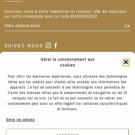
Inscrivez-vous à notre newsletter et recevez 10% de réduction
sur votre commande avec le code BIENVENUE10
SUIVEZ-NOUS
Gérer le consentement aux
NOTRE BOUTIQUE
cookies
Pour offrir les meilleures expériences, nous utilisons des technologies
telles que les cookies pour stocker et/ou accéder aux informations des
La boutique est située au 3 de notre jolie Place Sathonay, Lyon
appareils. Le fait de consentir à ces technologies nous permettra de
1.
traiter des données telles que le comportement de navigation ou les ID
Nous sommes ouverts de 10h à 19h du Mardi au Vendredi, de 11h
uniques sur ce site. Le fait de ne pas consentir ou de retirer son
à 19h le Samedi, et de 13h à 17h le Lundi.
consentement peut avoir un effet négatif sur certaines caractéristiques
et fonctions.
Gérer les options
VOIR LES PRODUITS