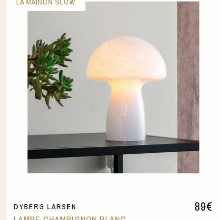
LA MAISON SLOW
89
€
DYBERG LARSEN
LAMPE CHAMPIGNON BLANC