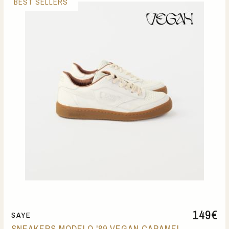
BEST SELLERS
149
€
SAYE
SNEAKERS MODELO '89 VEGAN CARAMEL