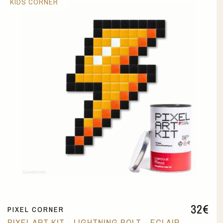
KIDS CORNER
32
€
PIXEL CORNER
PIXEL ART KIT - LIGHTNING BOLT - ECLAIR