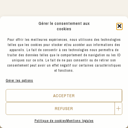
Gérer le consentement aux
cookies
Pour offrir les meilleures expériences, nous utilisons des technologies
telles que les cookies pour stocker et/ou accéder aux informations des
Découvrez également
appareils. Le fait de consentir à ces technologies nous permettra de
traiter des données telles que le comportement de navigation ou les ID
uniques sur ce site. Le fait de ne pas consentir ou de retirer son
Chez Hyppairs, chaque pièce est pensée
consentement peut avoir un effet négatif sur certaines caractéristiques
pour durer et s’associer facilement.
et fonctions.
Explorez notre sélection pour imaginer des
tenues complètes, entre style, confort et
Gérer les options
engagement. A voir ou essayer aussi en
boutique Place SATHONAY, à Lyon 69001
ACCEPTER
REFUSER
Politique de cookies
Mentions légales