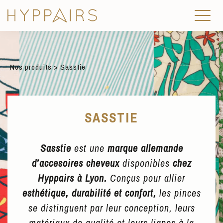
Nos produits
> Sasstie
SASSTIE
Sasstie
est une
marque allemande
d’accesoires cheveux
disponibles
chez
Hyppairs à Lyon.
Conçus pour allier
esthétique, durabilité et confort,
les pinces
se distinguent par leur conception, leurs
matériaux de qualité et leurs lignes à la