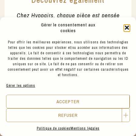
Découvrez également
Chez Hyppairs, chaque pièce est pensée
pour durer et s’associer facilement.
Gérer le consentement aux
Explorez notre sélection pour imaginer des
cookies
tenues complètes, entre style, confort et
engagement. A voir ou essayer aussi en
Pour offrir les meilleures expériences, nous utilisons des technologies
boutique Place SATHONAY, à Lyon 69001
telles que les cookies pour stocker et/ou accéder aux informations des
appareils. Le fait de consentir à ces technologies nous permettra de
traiter des données telles que le comportement de navigation ou les ID
uniques sur ce site. Le fait de ne pas consentir ou de retirer son
consentement peut avoir un effet négatif sur certaines caractéristiques
et fonctions.
Gérer les options
BETTER CHANGE
ACCEPTER
REFUSER
Politique de cookies
Mentions légales