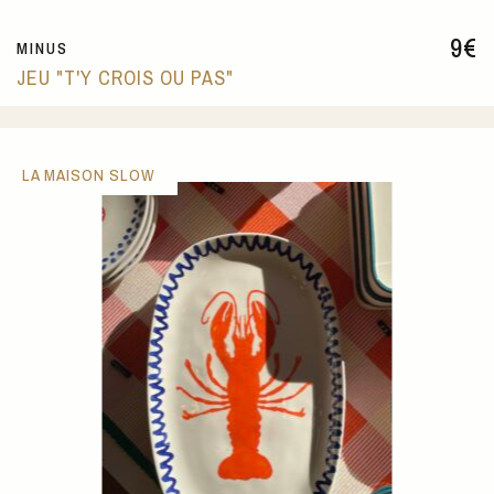
9
€
MINUS
JEU "T'Y CROIS OU PAS"
LA MAISON SLOW