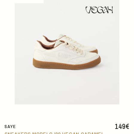
149
€
SAYE