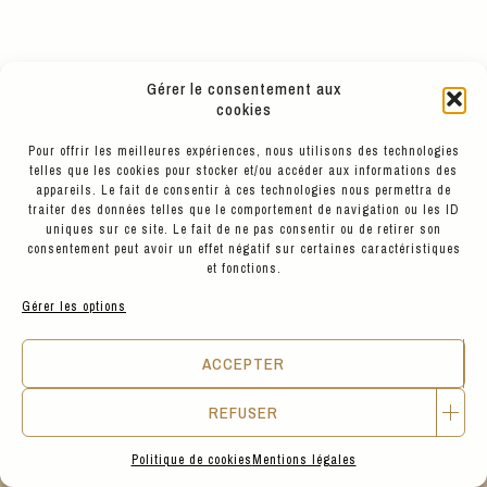
Gérer le consentement aux
24
€
AVEVA DESIGN
cookies
CACHE POT EN LAINE M - MOSS GREEN
Pour offrir les meilleures expériences, nous utilisons des technologies
telles que les cookies pour stocker et/ou accéder aux informations des
appareils. Le fait de consentir à ces technologies nous permettra de
traiter des données telles que le comportement de navigation ou les ID
uniques sur ce site. Le fait de ne pas consentir ou de retirer son
consentement peut avoir un effet négatif sur certaines caractéristiques
et fonctions.
Gérer les options
Découvrez également
ACCEPTER
REFUSER
Chez Hyppairs, chaque pièce est pensée
pour durer et s’associer facilement.
Explorez notre sélection pour imaginer des
Politique de cookies
Mentions légales
tenues complètes, entre style, confort et