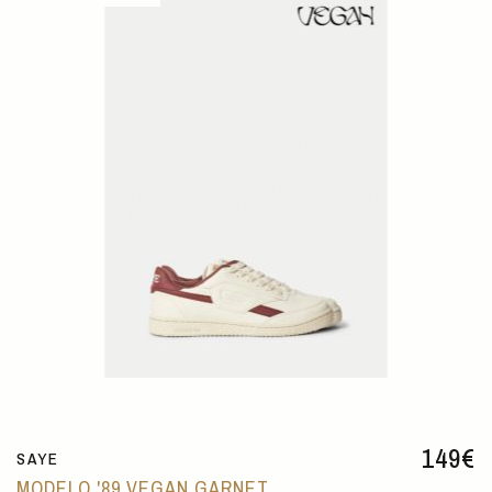
149
€
SAYE
MODELO '89 VEGAN GARNET