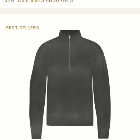
JEU "DILEMMES ABSURDES"
BEST SELLERS