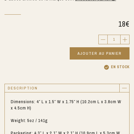
18
€
AJOUTER AU PANIER
EN STOCK
DESCRIPTION
Dimensions: 4″ L x 1.5″ W x 1.75″ H (10.2cm L x 3.8cm W
x 4.5cm H)
Weight: 5oz / 141g
Packaging: 4.3″ L x 2.1″ W x 2.1″ H (10.9cm L x 5.3cm W