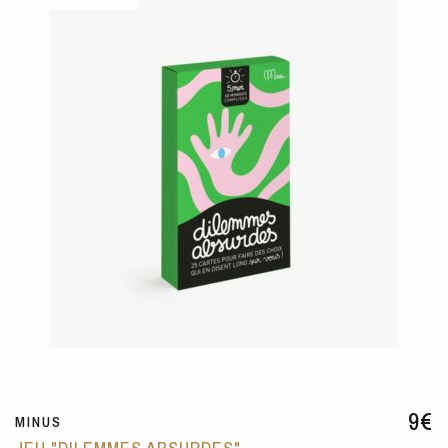
9
€
MINUS