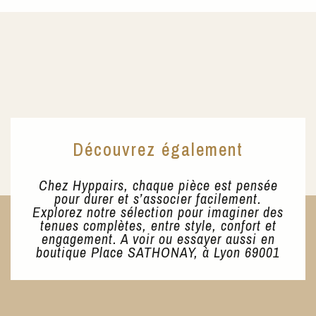
était 
actue
35€.
est :
25€.
Découvrez également
Chez Hyppairs, chaque pièce est pensée
pour durer et s’associer facilement.
Explorez notre sélection pour imaginer des
tenues complètes, entre style, confort et
engagement. A voir ou essayer aussi en
boutique Place SATHONAY, à Lyon 69001