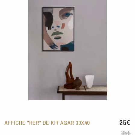
Le
25
€
AFFICHE "HER" DE KIT AGAR 30X40
prix
Le
initia
prix
35
€