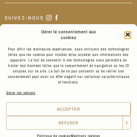
SUIVEZ-NOUS
Gérer le consentement aux
NOTRE BOUTIQUE
cookies
Pour offrir les meilleures expériences, nous utilisons des technologies
telles que les cookies pour stocker et/ou accéder aux informations des
La boutique est située au 3 de notre jolie Place Sathonay, Lyon
appareils. Le fait de consentir à ces technologies nous permettra de
1.
traiter des données telles que le comportement de navigation ou les ID
Nous sommes ouverts de 10h à 19h du Mardi au Vendredi, de 11h
uniques sur ce site. Le fait de ne pas consentir ou de retirer son
à 19h le Samedi, et de 13h à 17h le Lundi.
consentement peut avoir un effet négatif sur certaines caractéristiques
et fonctions.
Gérer les options
VOIR LES PRODUITS
ACCEPTER
REFUSER
© Hyppairs 2026
Politique de cookies
Mentions légales
Mentions légales
CGV