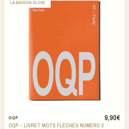
LA MAISON SLOW
9,90
€
OQP
OQP - LIVRET MOTS FLÉCHÉS NUMÉRO 2