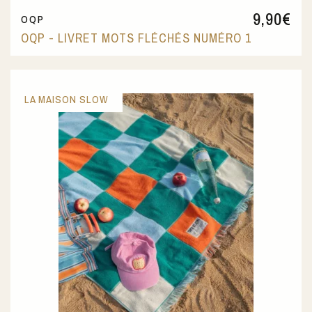
9,90
€
OQP
OQP - LIVRET MOTS FLÉCHÉS NUMÉRO 1
LA MAISON SLOW