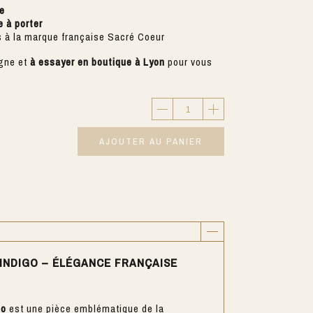
e
e à porter
 à la marque française Sacré Coeur
igne et
à essayer en boutique à Lyon
pour vous
AJOUTER AU PANIER
 INDIGO – ÉLÉGANCE FRANÇAISE
go
est une pièce emblématique de la