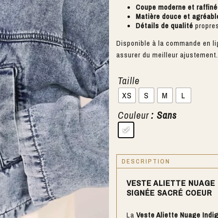
Coupe moderne et raffiné
Matière douce et agréabl
Détails de qualité
propres
Disponible à la commande en l
assurer du meilleur ajustement.
Taille
XS
S
M
L
Couleur
: Sans
DESCRIPTION
VESTE ALIETTE NUAGE
SIGNÉE SACRÉ COEUR
La
Veste Aliette Nuage Indi