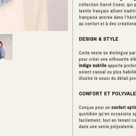
collection Sacré Coeur, qui 
textile français alliant trad
française ancrée dans l’héri
au confort et à des création
DESIGN & STYLE
Cette veste se distingue pa
pour créer une silhouette é
indigo subtile
apporte profon
soient casual ou plus habill
illustre le souci du détail p
CONFORT ET POLYVAL
Conçue pour un
confort opt
quotidien qu’en occasions 
facilement, tout en tenant c
dans une veste polyvalente.