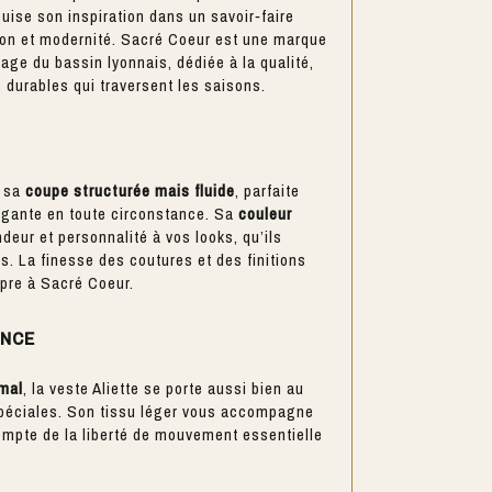
puise son inspiration dans un savoir‑faire
ition et modernité. Sacré Coeur est une marque
tage du bassin lyonnais, dédiée à la qualité,
s durables qui traversent les saisons.
r sa
coupe structurée mais fluide
, parfaite
légante en toute circonstance. Sa
couleur
deur et personnalité à vos looks, qu’ils
és. La finesse des coutures et des finitions
ropre à Sacré Coeur.
ENCE
imal
, la veste Aliette se porte aussi bien au
spéciales. Son tissu léger vous accompagne
ompte de la liberté de mouvement essentielle