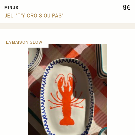
9
€
MINUS
JEU "T'Y CROIS OU PAS"
LA MAISON SLOW