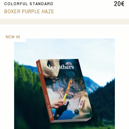
20
€
COLORFUL STANDARD
BOXER PURPLE HAZE
NEW IN