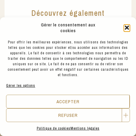
Découvrez également
Gérer le consentement aux
Chez Hyppairs, chaque pièce est pensée
cookies
pour durer et s’associer facilement.
Explorez notre sélection pour imaginer des
Pour offrir les meilleures expériences, nous utilisons des technologies
tenues complètes, entre style, confort et
telles que les cookies pour stocker et/ou accéder aux informations des
engagement. A voir ou essayer aussi en
appareils. Le fait de consentir à ces technologies nous permettra de
boutique Place SATHONAY, à Lyon 69001
traiter des données telles que le comportement de navigation ou les ID
uniques sur ce site. Le fait de ne pas consentir ou de retirer son
consentement peut avoir un effet négatif sur certaines caractéristiques
et fonctions.
Gérer les options
ACCEPTER
BETTER CHANGE
REFUSER
Politique de cookies
Mentions légales