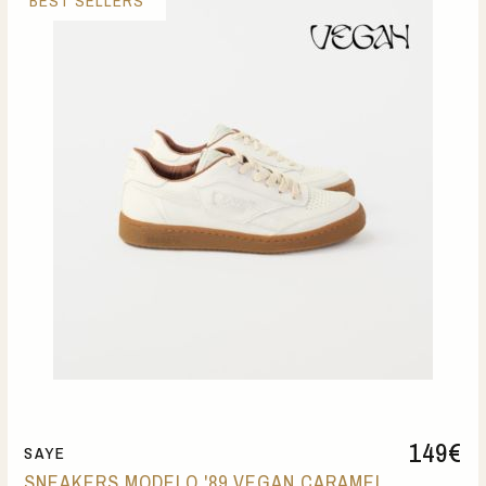
BEST SELLERS
149
€
SAYE
SNEAKERS MODELO '89 VEGAN CARAMEL