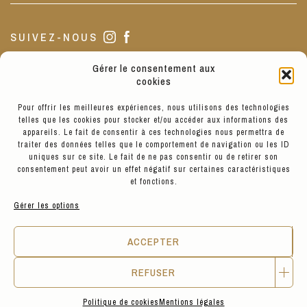
SUIVEZ-NOUS
Gérer le consentement aux
NOTRE BOUTIQUE
cookies
Pour offrir les meilleures expériences, nous utilisons des technologies
telles que les cookies pour stocker et/ou accéder aux informations des
La boutique est située au 3 de notre jolie Place Sathonay, Lyon
appareils. Le fait de consentir à ces technologies nous permettra de
1.
traiter des données telles que le comportement de navigation ou les ID
Nous sommes ouverts de 10h à 19h du Mardi au Vendredi, de 11h
uniques sur ce site. Le fait de ne pas consentir ou de retirer son
à 19h le Samedi, et de 13h à 17h le Lundi.
consentement peut avoir un effet négatif sur certaines caractéristiques
et fonctions.
Gérer les options
VOIR LES PRODUITS
ACCEPTER
REFUSER
© Hyppairs 2026
Politique de cookies
Mentions légales
Mentions légales
CGV