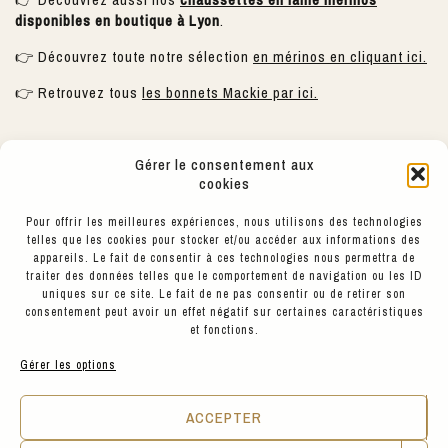
disponibles en boutique à Lyon
.
👉 Découvrez toute notre sélection
en mérinos en cliquant ici.
👉 Retrouvez tous
les bonnets Mackie par ici.
Gérer le consentement aux
cookies
Si vous recherchez des vêtements en laine mérinos à Lyon, vous
Pour offrir les meilleures expériences, nous utilisons des technologies
pouvez découvrir une sélection de pièces durables chez
telles que les cookies pour stocker et/ou accéder aux informations des
Hyppairs
. Située place Sathonay, la boutique propose des
appareils. Le fait de consentir à ces technologies nous permettra de
marques engagées comme Colorful Standard, avec des matières
traiter des données telles que le comportement de navigation ou les ID
certifiées et conçues pour durer.
uniques sur ce site. Le fait de ne pas consentir ou de retirer son
consentement peut avoir un effet négatif sur certaines caractéristiques
Que vous cherchiez un pull, des chaussettes ou des accessoires
et fonctions.
en mérinos, l’équipe vous accompagne pour trouver les pièces
adaptées à votre usage et à la saison.
Gérer les options
Envie de découvrir la douceur et la performance de la laine
ACCEPTER
mérinos par vous-même ? Passez nous voir directement
en
boutique à Lyon :
nous serons ravis de vous conseiller, de vous