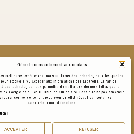
NOTRE BOUTIQUE
Gérer le consentement aux cookies
 les meilleures expériences, nous utilisons des technologies telles que les
r et
La boutique est située au 3 de notre
 pour stocker et/ou accéder aux informations des appareils. Le fait de
tre
jolie Place Sathonay, Lyon 1.
NUE10
 à ces technologies nous permettra de traiter des données telles que le
Nous sommes ouverts de 10h à 19h du
t de navigation ou les ID uniques sur ce site. Le fait de ne pas consentir
Mardi au Vendredi, de 11h à 19h le
e retirer son consentement peut avoir un effet négatif sur certaines
Samedi, et de 13h à 17h le Lundi.
caractéristiques et fonctions.
tions
VOIR LES PRODUITS
ACCEPTER
REFUSER