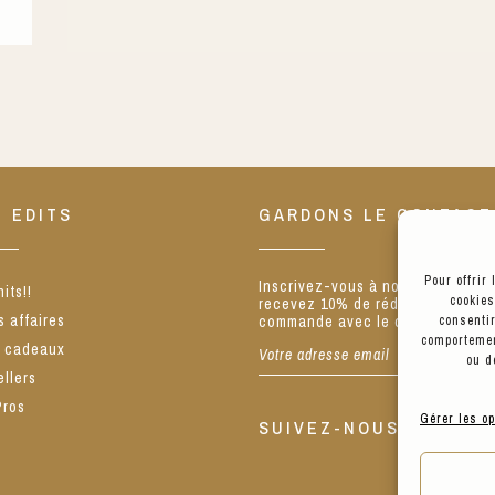
T EDITS
GARDONS LE CONTACT
Pour offrir
Inscrivez-vous à notre newslette
its!!
cookies
recevez 10% de réduction sur vo
 affaires
commande avec le code BIENVE
consentir
comportemen
s cadeaux
ou d
ellers
Pros
Gérer les op
SUIVEZ-NOUS