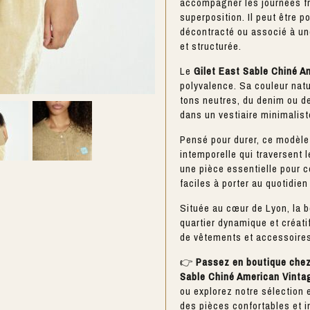
accompagner les journées f
superposition. Il peut être p
décontracté ou associé à un
et structurée.
Le
Gilet East Sable Chiné A
polyvalence. Sa couleur natu
tons neutres, du denim ou de
dans un vestiaire minimaliste
Pensé pour durer, ce modèle
intemporelle qui traversent 
une pièce essentielle pour 
faciles à porter au quotidien
Située au cœur de
Lyon
, la 
quartier dynamique et créati
de vêtements et accessoire
👉
Passez en boutique chez 
Sable Chiné American Vintag
ou explorez notre sélection 
des pièces confortables et i