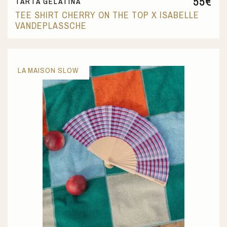
55
€
TARTA GELATINA
TEE SHIRT CHERRY ON THE TOP X ISABELLE
VANDEPLASSCHE
LA MAISON SLOW