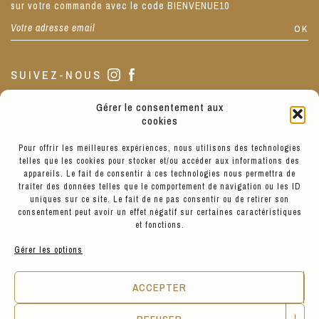
sur votre commande avec le code BIENVENUE10
SUIVEZ-NOUS
Gérer le consentement aux
NOTRE BOUTIQUE
cookies
Pour offrir les meilleures expériences, nous utilisons des technologies
telles que les cookies pour stocker et/ou accéder aux informations des
La boutique est située au 3 de notre jolie Place Sathonay, Lyon
appareils. Le fait de consentir à ces technologies nous permettra de
1.
traiter des données telles que le comportement de navigation ou les ID
Nous sommes ouverts de 10h à 19h du Mardi au Vendredi, de 11h
uniques sur ce site. Le fait de ne pas consentir ou de retirer son
à 19h le Samedi, et de 13h à 17h le Lundi.
consentement peut avoir un effet négatif sur certaines caractéristiques
et fonctions.
Gérer les options
VOIR LES PRODUITS
ACCEPTER
© Hyppairs 2026