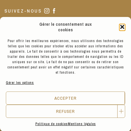
SUIVEZ-NOUS
Gérer le consentement aux
NOTRE BOUTIQUE
cookies
Pour offrir les meilleures expériences, nous utilisons des technologies
telles que les cookies pour stocker et/ou accéder aux informations des
La boutique est située au 3 de notre jolie Place Sathonay, Lyon
appareils. Le fait de consentir à ces technologies nous permettra de
1.
traiter des données telles que le comportement de navigation ou les ID
Nous sommes ouverts de 10h à 19h du Mardi au Vendredi, de 11h
uniques sur ce site. Le fait de ne pas consentir ou de retirer son
à 19h le Samedi, et de 13h à 17h le Lundi.
consentement peut avoir un effet négatif sur certaines caractéristiques
et fonctions.
Gérer les options
VOIR LES PRODUITS
ACCEPTER
REFUSER
© Hyppairs 2026
Politique de cookies
Mentions légales
Mentions légales
CGV