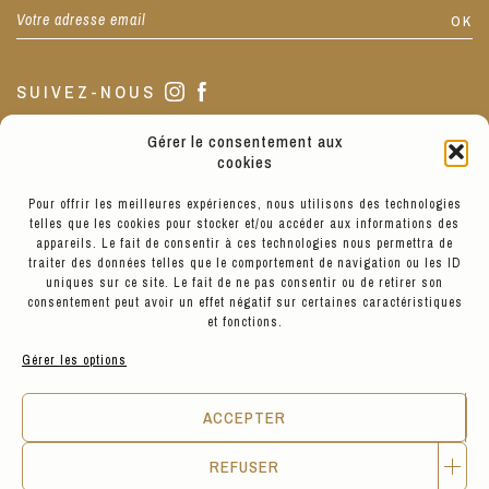
SUIVEZ-NOUS
Gérer le consentement aux
NOTRE BOUTIQUE
cookies
Pour offrir les meilleures expériences, nous utilisons des technologies
telles que les cookies pour stocker et/ou accéder aux informations des
La boutique est située au 3 de notre jolie Place Sathonay, Lyon
appareils. Le fait de consentir à ces technologies nous permettra de
1.
traiter des données telles que le comportement de navigation ou les ID
Nous sommes ouverts de 10h à 19h du Mardi au Vendredi, de 11h
uniques sur ce site. Le fait de ne pas consentir ou de retirer son
à 19h le Samedi, et de 13h à 17h le Lundi.
consentement peut avoir un effet négatif sur certaines caractéristiques
et fonctions.
Gérer les options
VOIR LES PRODUITS
ACCEPTER
REFUSER
© Hyppairs 2026